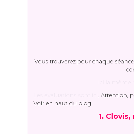
Vous trouverez pour chaque séance, le
co
Ici la même 
Les évaluations sont ici
. Attention, 
Voir en haut du blog.
1. Clovis,