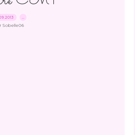
oire CM1
09.2013
…
r Sobelle06