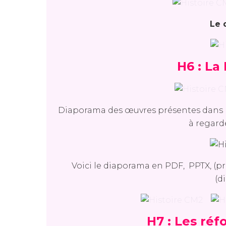
Le 
H6 : La
Diaporama des œuvres présentes dans me
à regarde
Voici le diaporama en PDF, PPTX, (p
(d
H7 : Les réf