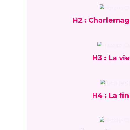
H2 : Charlemagn
H3 : La v
H4 : La f