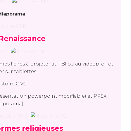
diaporama
 Renaissance
s fiches à projeter au TBI ou au vidéoproj
ou
r sur tablettes...
résentation powerpoint modifiable) et PPSX
iaporama)
ormes religieuses