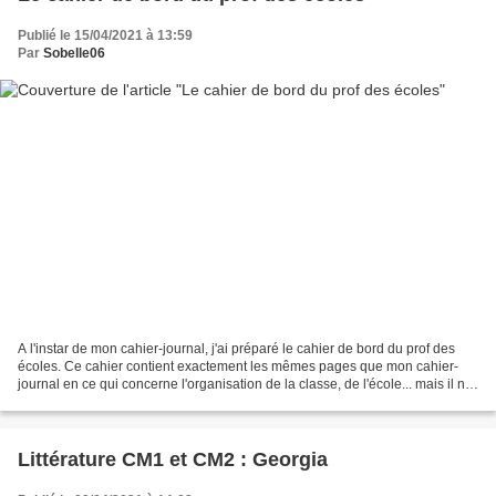
Publié le 15/04/2021 à 13:59
Par
Sobelle06
A l'instar de mon cahier-journal, j'ai préparé le cahier de bord du prof des
écoles. Ce cahier contient exactement les mêmes pages que mon cahier-
journal en ce qui concerne l'organisation de la classe, de l'école... mais il n'y
a pas la possibilité d'écrire...
Littérature CM1 et CM2 : Georgia