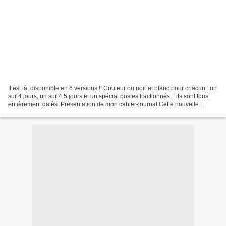
Il est là, disponible en 6 versions !! Couleur ou noir et blanc pour chacun : un
sur 4 jours, un sur 4,5 jours et un spécial postes fractionnés... ils sont tous
entièrement datés. Présentation de mon cahier-journal Cette nouvelle
édition toute revenue,...