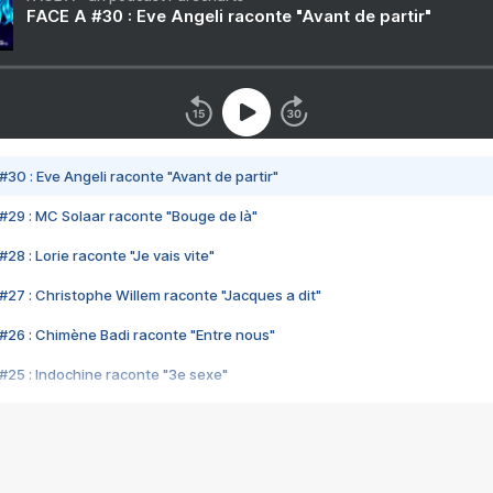
FACE A #30 : Eve Angeli raconte "Avant de partir"
#30 : Eve Angeli raconte "Avant de partir"
#29 : MC Solaar raconte "Bouge de là"
28 : Lorie raconte "Je vais vite"
#27 : Christophe Willem raconte "Jacques a dit"
#26 : Chimène Badi raconte "Entre nous"
#25 : Indochine raconte "3e sexe"
#24 : Zaho raconte "C'est chelou"
#23 : Patrick Bruel raconte "Au café des délices"