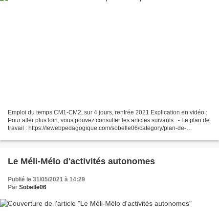
Emploi du temps CM1-CM2, sur 4 jours, rentrée 2021 Explication en vidéo :
Pour aller plus loin, vous pouvez consulter les articles suivants : - Le plan de
travail : https://lewebpedagogique.com/sobelle06/category/plan-de-
travail/pdt-ce2-cm1-cm2/ - Les...
Le Méli-Mélo d'activités autonomes
Publié le 31/05/2021 à 14:29
Par
Sobelle06